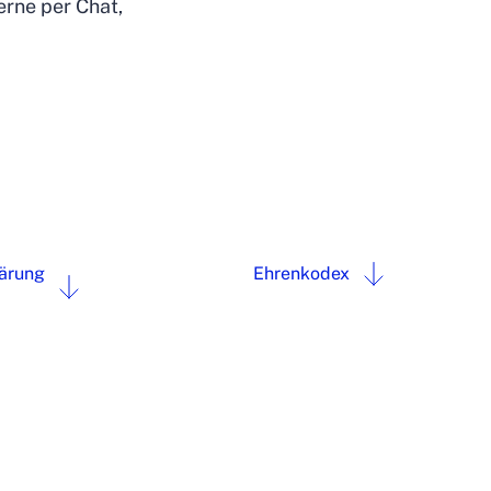
erne per Chat,
lärung
Ehrenkodex