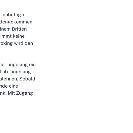
h unbefugte
handengekommen
einem Dritten
nimmt keine
goking wird den
er lingoking ein
 ab. lingoking
zulehnen. Sobald
nde eine
ink. Mit Zugang