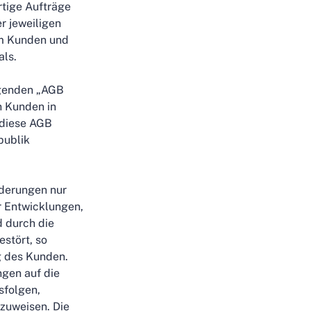
rtige Aufträge
 jeweiligen
em Kunden und
als.
lgenden „AGB
n Kunden in
 diese AGB
publik
nderungen nur
r Entwicklungen,
 durch die
stört, so
g des Kunden.
ngen auf die
sfolgen,
nzuweisen. Die