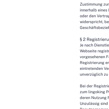
Zustimmung zur 
innerhalb eine
oder den Vertra
widerspricht, b
Geschäftsbezie
§ 2 Registrier
Je nach Dienstle
Webseite registr
vorgesehenen Fe
Registrierung er
eintretenden Ve
unverzüglich zu 
Bei der Registr
zum lingoking P
deren Nutzung R
Unzulässig sind