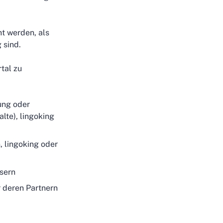
t werden, als
 sind.
rtal zu
ung oder
lte), lingoking
 lingoking oder
sern
r deren Partnern