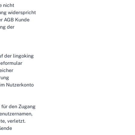
e nicht
ng widerspricht
ser AGB Kunde
ung der
f der lingoking
ldeformular
eicher
erung
im Nutzerkonto
t für den Zugang
Benutzernamen,
, verletzt.
oßende