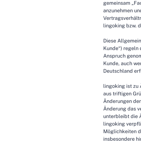
gemeinsam „Fach
anzunehmen und
Vertragsverhält
lingoking bzw. d
Diese Allgemei
Kunde“) regeln 
Anspruch genom
Kunde, auch wen
Deutschland erf
lingoking ist z
aus triftigen G
Änderungen der 
Änderung das ve
unterbleibt di
lingoking verpfl
Möglichkeiten d
insbesondere hi