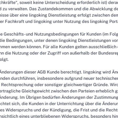
kräfte“, soweit keine Unterscheidung erforderlich ist) dera
 zu verwalten. Das Zustandekommen und die Abwicklung der
nisse über eine lingoking Dienstleistung erfolgt zwischen d
er Fachkraft und lingoking unter Nutzung des lingoking Port
ne Geschäfts- und Nutzungsbedingungen für Kunden (im Fo
die Bedingungen, unter denen lingoking Dienstleistungen vo
men werden können. Für alle Kunden gelten ausschließlich
n die Nutzung oder der Zugriff von außerhalb der Bundesre
olgt.
u Änderungen dieser AGB Kunde berechtigt. lingoking wird Ä
ründen durchführen, insbesondere aufgrund neuer technische
Rechtsprechung oder sonstiger gleichwertiger Gründe. Wird
rtragliche Gleichgewicht zwischen den Parteien erheblich ge
e Änderung. Im Übrigen bedürfen Änderungen der Zustimmun
ichtet sich, die Kunden in der Unterrichtung über die Änderu
es Widerspruchs und der Kündigung, die Frist und die Recht
nsichtlich eines unterbliebenen Widerspruchs, besonders hi