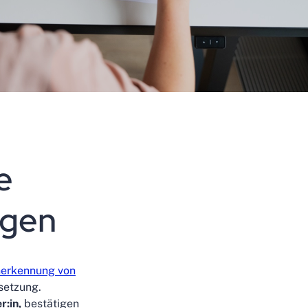
e
ngen
nerkennung von
setzung.
:in,
bestätigen