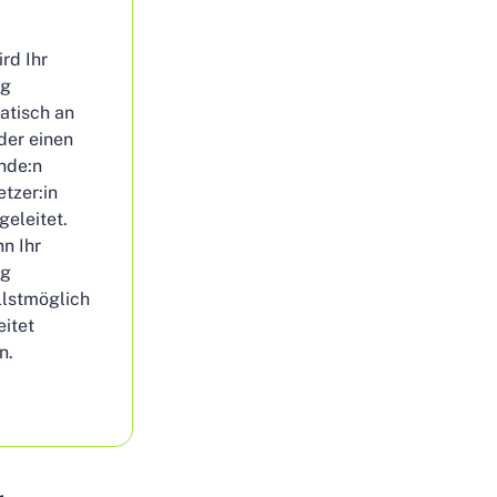
rd Ihr
ag
atisch an
der einen
nde:n
tzer:in
geleitet.
n Ihr
ag
llstmöglich
itet
n.