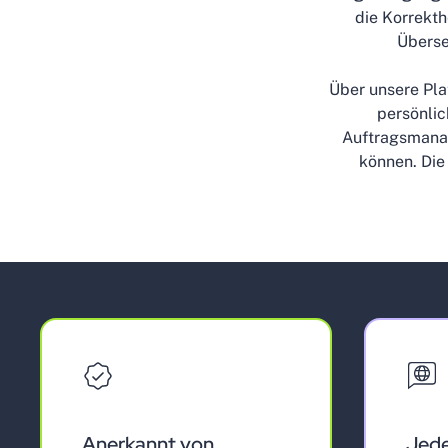
die Korrekt
Überse
Über unsere Pla
persönlic
Auftragsmanag
können. Die
Anerkannt von
Jed