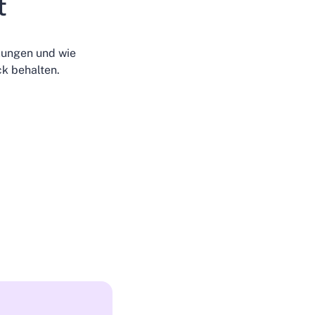
t
zungen und wie
ck behalten.