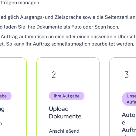
fträgen managen.
lediglich Ausgangs- und Zielsprache sowie die Seitenzahl a
d laden Sie Ihre Dokumente als Foto oder Scan hoch.
 Auftrag automatisch an eine oder einen passende:n Übersetz
et. So kann Ihr Auftrag schnellstmöglich bearbeitet werden.
gabe
Ihre Aufgabe
Unse
Auf
ng
Upload
Auto
Dokumente
e
n
Auft
Anschließend