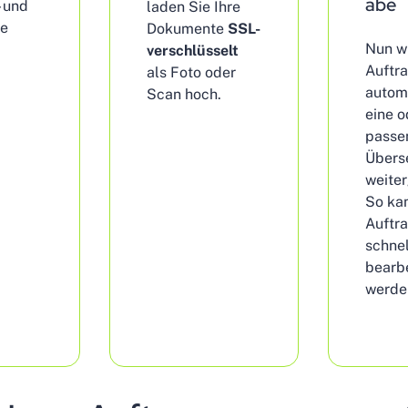
abe
 und
laden Sie Ihre
he
Dokumente
SSL-
Nun wi
verschlüsselt
Auftr
als Foto oder
autom
Scan hoch.
eine o
passe
Überse
weiter
So kan
Auftr
schne
bearbe
werde