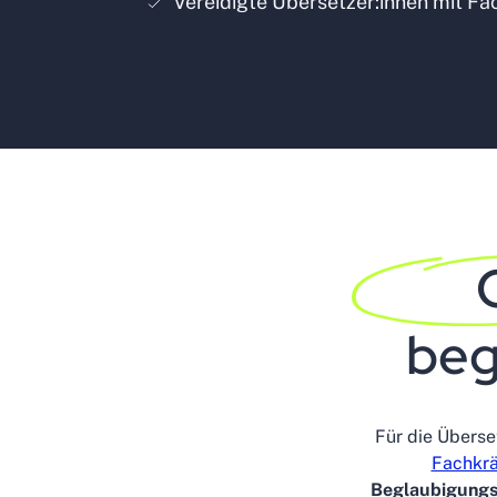
Vereidigte Übersetzer:innen mit Fa
beg
Für die Überse
Fachkrä
Beglaubigungsv